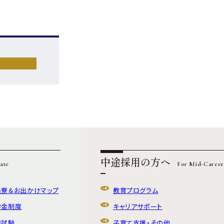
詳しく見る
中途採用の方へ
ate
For Mid-Career
員寮＆
お出かけマップ
教育プログラム
学金制度
キャリアサポート
用試験
子育て支援・その他