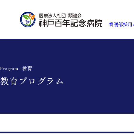
看護部採用
看
Program - 教育
教育プログラム
教
先
ワ