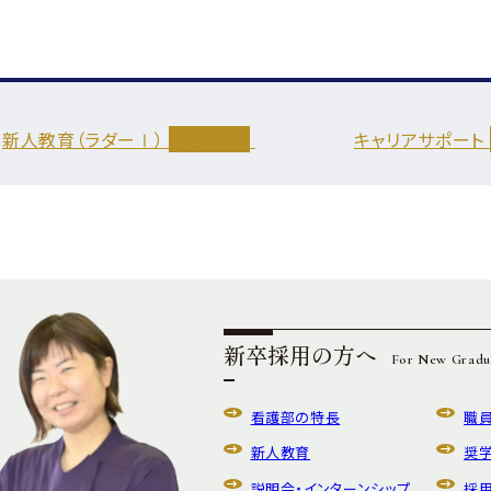
新人教育（ラダーⅠ）
詳しく見る
キャリアサポート
新卒採用の方へ
For New Gradu
看護部の特長
職
新人教育
奨
説明会・
インターンシップ
採