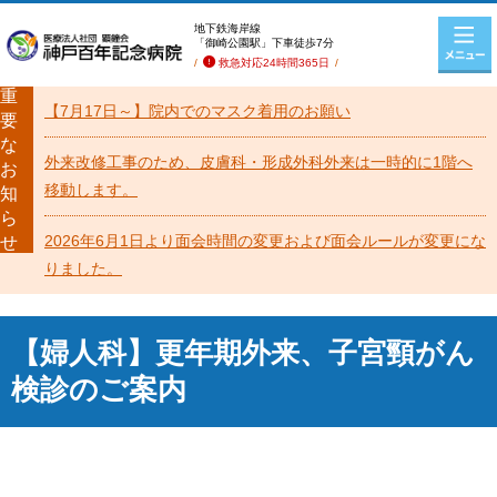
地下鉄海岸線
「御崎公園駅」下車徒歩7分
救急対応24時間365日
重
【7月17日～】院内でのマスク着用のお願い
要
な
外来改修工事のため、皮膚科・形成外科外来は一時的に1階へ
お
移動します。
知
ら
2026年6月1日より面会時間の変更および面会ルールが変更にな
せ
りました。
【婦人科】更年期外来、子宮頸がん
検診のご案内