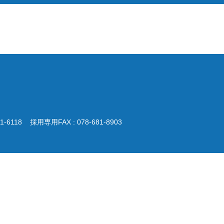
リハビリテーション科
薬剤部
緩和ケアチーム（がんサポー
トチーム）
681-6118
採用専用FAX : 078-681-8903