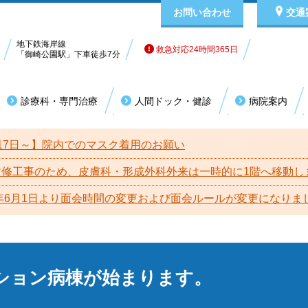
お問い合わせ
交通
地下鉄海岸線
救急対応24時間365日
「御崎公園駅」下車徒歩7分
診療科・専門治療
人間ドック・健診
病院案内
科系
その他
外来担当表（診療スケジュール）
有料室のご案内
理事長挨拶
休
入
院
17日～】院内でのマスク着用のお願い
外科
乳腺外科
耳鼻咽喉科
眼科
夜間・休日の受診について（救急）
入院医療費の計算方式（DPC）
病院指標
未成
お
病
改修工事のため、皮膚科・形成外科外来は一時的に1階へ移動し
脳神経外科
整形外科
泌尿器科
精神科
6年6月1日より面会時間の変更および面会ルールが変更になりま
患者様の責務
個
ヘルニア外来
麻酔科
皮膚科
日本医療機能評価機構
包
形成外科
産科・婦人科
患者様
設備・検査機器
フ
ション病棟が始まります。
放射線科
関連施設