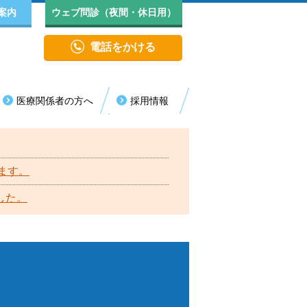
案内
ウェブ問診（夜間・休日用）
電話をかける
医療関係者の方へ
採用情報
医療センター
診・代診情報
院生活について
長挨拶
救急センター
年者（18歳未満）の受診について
見舞い・面会
院実績
ます。
消化器内視鏡センター
した。
人情報保護方針（プライバシーポリシー）
循環器病センター
括同意のご理解とご協力のお願い
認知症疾患医療センター
ロア案内
血液浄化センター