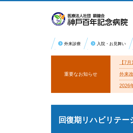
外来診療
入院・お見舞い
内科系
外
初めて受診される方
入院手続き・お支払い
病院理念
【7月
総合内科
消化器内科
再診の方
医療福祉相談（退院支援）
病院概要
重要なお知らせ
外来
循環器内科
202
回復期リハビリテーション病棟
患者様の権利
糖尿病・リウマチ内科
厚生労働大臣が定める掲示事項
腎臓内科
漢方内科
宗教上の理由等により輸血を拒否する
への基本方針
回復期リハビリテー
救急総合診療科
活動取り組み