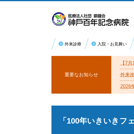
外来診療
入院・お見舞い
内科系
外
初めて受診される方
入院手続き・お支払い
病院理念
【7月
総合内科
消化器内科
再診の方
医療福祉相談（退院支援）
病院概要
重要なお知らせ
外来
循環器内科
202
回復期リハビリテーション病棟
患者様の権利
糖尿病・リウマチ内科
厚生労働大臣が定める掲示事項
腎臓内科
漢方内科
宗教上の理由等により輸血を拒否する
への基本方針
「100年いきいき
救急総合診療科
活動取り組み