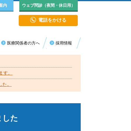
案内
ウェブ問診（夜間・休日用）
電話をかける
医療関係者の方へ
採用情報
医療センター
診・代診情報
院生活について
長挨拶
救急センター
年者（18歳未満）の受診について
見舞い・面会
院実績
ます。
消化器内視鏡センター
した。
人情報保護方針（プライバシーポリシー）
循環器病センター
括同意のご理解とご協力のお願い
認知症疾患医療センター
ロア案内
ました
血液浄化センター