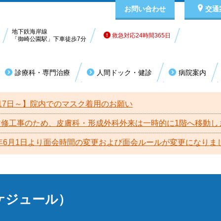
お問い合わせ
交通
地下鉄海岸線
救急対応24時間365日
「御崎公園駅」下車徒歩7分
診療科・専門治療
人間ドック・健診
病院案内
科系
その他
外来担当表（診療スケジュール）
有料室のご案内
理事長挨拶
休
入
院
17日～】院内でのマスク着用のお願い
外科
乳腺外科
耳鼻咽喉科
眼科
夜間・休日の受診について（救急）
入院医療費の計算方式（DPC）
病院指標
未成
お
病
改修工事のため、皮膚科・形成外科外来は一時的に1階へ移動し
脳神経外科
整形外科
泌尿器科
精神科
6年6月1日より面会時間の変更および面会ルールが変更になりま
患者様の責務
個
ヘルニア外来
麻酔科
皮膚科
日本医療機能評価機構
包
形成外科
産科・婦人科
患者様
設備・検査機器
フ
ケジュール）
放射線科
関連施設