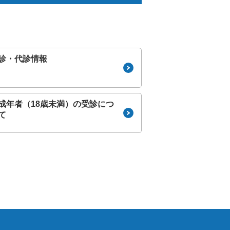
手外科センター
診・代診情報
成年者（18歳未満）の受診につ
て