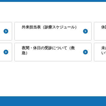
リハビリテーション科
薬剤部
緩和ケアチーム（がんサポー
トチーム）
外来担当表（診療スケジュール）
休
夜間・休日の受診について（救
未
急）
い