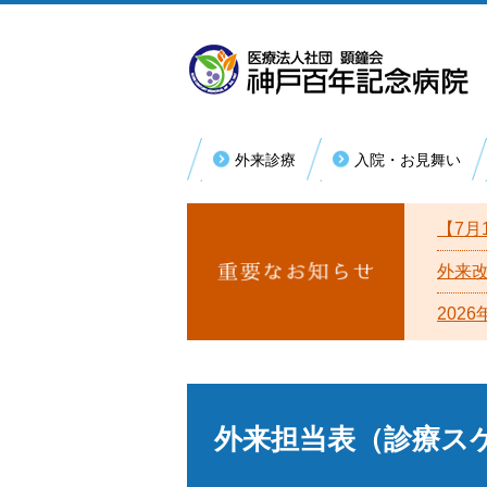
外来診療
入院・お見舞い
内科系
外
初めて受診される方
入院手続き・お支払い
病院理念
【7月
総合内科
消化器内科
再診の方
医療福祉相談（退院支援）
病院概要
外来
循環器内科
202
回復期リハビリテーション病棟
患者様の権利
糖尿病・リウマチ内科
厚生労働大臣が定める掲示事項
腎臓内科
漢方内科
宗教上の理由等により輸血を拒否する
への基本方針
外来担当表（診療ス
救急総合診療科
活動取り組み