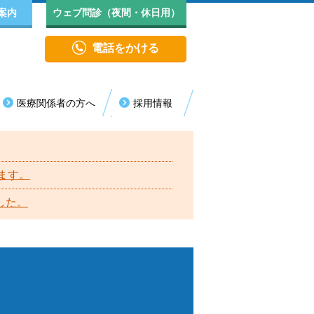
案内
ウェブ問診（夜間・休日用）
電話をかける
医療関係者の方へ
採用情報
医療センター
診・代診情報
院生活について
長挨拶
救急センター
年者（18歳未満）の受診について
見舞い・面会
院実績
ます。
消化器内視鏡センター
した。
人情報保護方針（プライバシーポリシー）
循環器病センター
括同意のご理解とご協力のお願い
認知症疾患医療センター
ロア案内
血液浄化センター