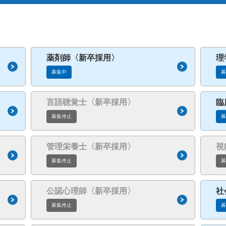
リハビリテーション科
薬剤部
緩和ケアチーム（がんサポー
トチーム）
薬剤師〈新卒採用〉
理
募集中
言語聴覚士〈新卒採用〉
臨
募集停止
管理栄養士〈新卒採用〉
視
募集停止
公認心理師〈新卒採用〉
社
募集停止