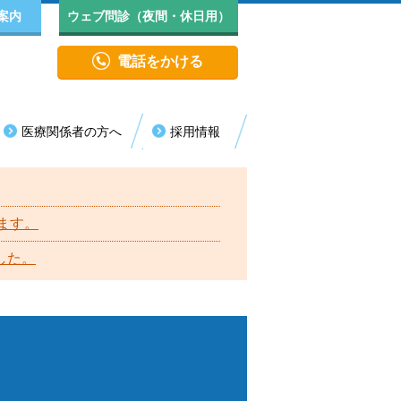
案内
ウェブ問診（夜間・休日用）
電話をかける
医療関係者の方へ
採用情報
医療センター
診・代診情報
院生活について
長挨拶
救急センター
年者（18歳未満）の受診について
見舞い・面会
院実績
ます。
消化器内視鏡センター
した。
人情報保護方針（プライバシーポリシー）
循環器病センター
括同意のご理解とご協力のお願い
認知症疾患医療センター
ロア案内
血液浄化センター