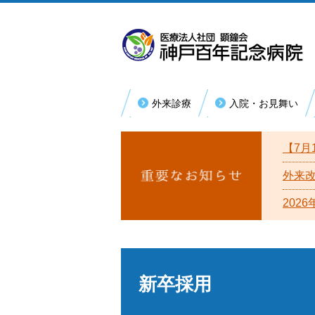
外来診療
入院・お見舞い
内科系
外
初めて受診される方
入院手続き・お支払い
病院理念
【7月
総合内科
消化器内科
再診の方
医療福祉相談（退院支援）
病院概要
外来
循環器内科
202
回復期リハビリテーション病棟
患者様の権利
糖尿病・リウマチ内科
厚生労働大臣が定める掲示事項
腎臓内科
漢方内科
宗教上の理由等により輸血を拒否する
への基本方針
新卒採用
救急総合診療科
活動取り組み