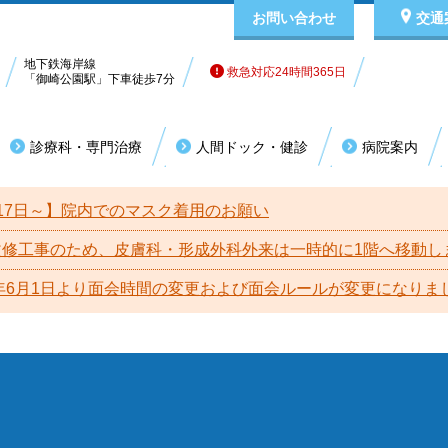
お問い合わせ
交通
地下鉄海岸線
救急対応24時間365日
「御崎公園駅」下車徒歩7分
診療科・専門治療
人間ドック・健診
病院案内
科系
その他
外来担当表（診療スケジュール）
有料室のご案内
理事長挨拶
休
入
院
17日～】院内でのマスク着用のお願い
外科
乳腺外科
耳鼻咽喉科
眼科
夜間・休日の受診について（救急）
入院医療費の計算方式（DPC）
病院指標
未成
お
病
改修工事のため、皮膚科・形成外科外来は一時的に1階へ移動し
脳神経外科
整形外科
泌尿器科
精神科
6年6月1日より面会時間の変更および面会ルールが変更になりま
患者様の責務
個
ヘルニア外来
麻酔科
皮膚科
日本医療機能評価機構
包
形成外科
産科・婦人科
患者様
設備・検査機器
フ
放射線科
関連施設