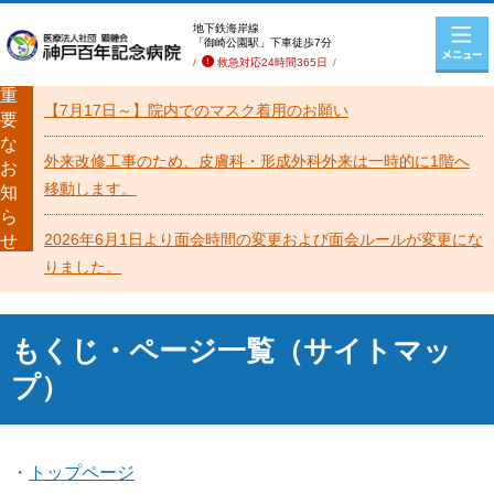
地下鉄海岸線
「御崎公園駅」下車徒歩7分
救急対応24時間365日
重
【7月17日～】院内でのマスク着用のお願い
要
な
外来改修工事のため、皮膚科・形成外科外来は一時的に1階へ
お
移動します。
知
ら
2026年6月1日より面会時間の変更および面会ルールが変更にな
せ
りました。
もくじ・ページ一覧（サイトマッ
プ）
トップページ